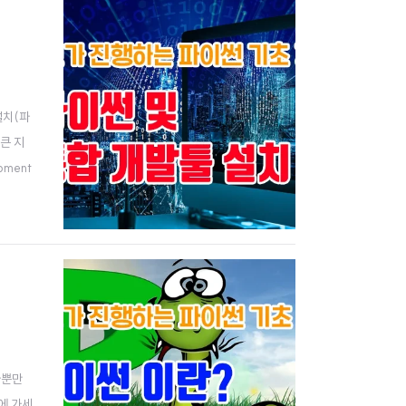
설치(파
큰 지
pment
은 정보를
라뿐만
에 가세