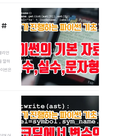
 #
 불리언
을 말하
파이썬은
pe)라고
이며 어